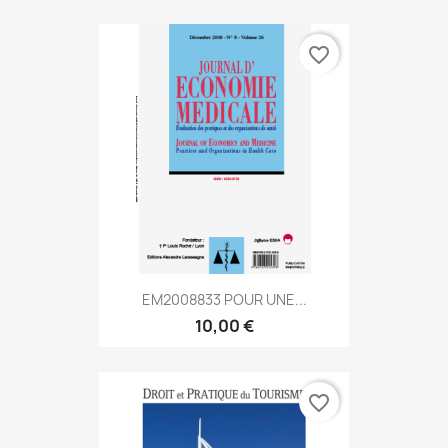
favorite_border
EM2008833 POUR UNE...
10,00 €
favorite_border