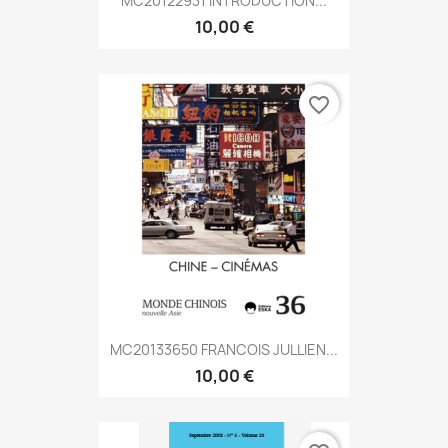
MC20122931 INTRODUCTION...
10,00 €
favorite_border
MC20133650 FRANCOIS JULLIEN...
10,00 €