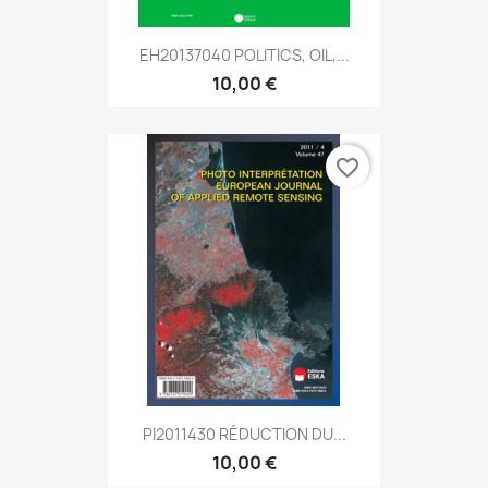
EH20137040 POLITICS, OIL,...
10,00 €
favorite_border
PI2011430 RÉDUCTION DU...
10,00 €