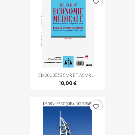
favorite_border
EM2008533 SMR ET ASMR :...
10,00 €
favorite_border