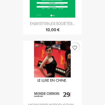
EH20137139 LES SOCIÉTÉS...
10,00 €
favorite_border