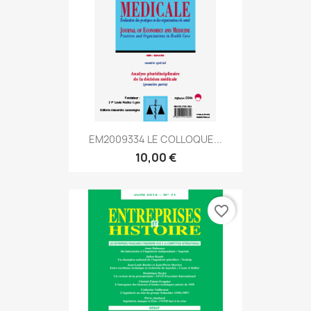
EM2009334 LE COLLOQUE...
10,00 €
favorite_border