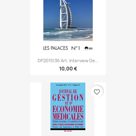
DP2015136 Art. Interview De...
10,00 €
favorite_border