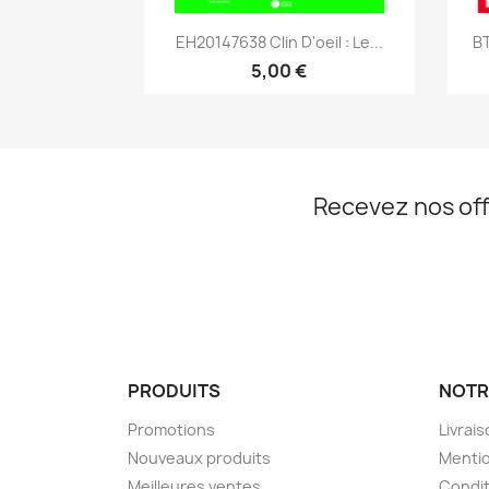
Aperçu rapide

EH20147638 Clin D'oeil : Le...
BT
5,00 €
Recevez nos off
PRODUITS
NOTR
Promotions
Livrai
Nouveaux produits
Mentio
Meilleures ventes
Condit