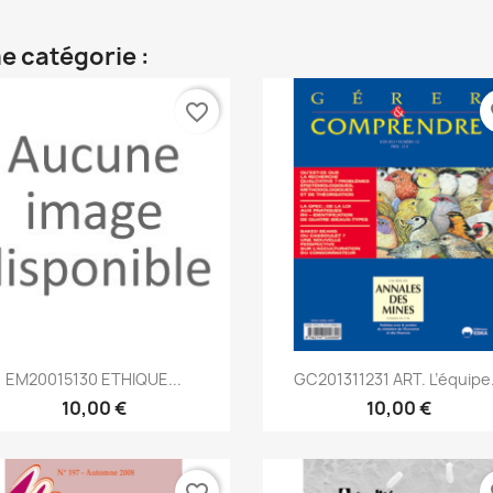
e catégorie :
favorite_border
fa
Aperçu rapide
Aperçu rapide


EM20015130 ETHIQUE...
GC201311231 ART. L’équipe.
10,00 €
10,00 €