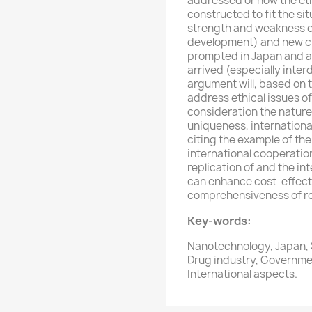
addressed or how the et
constructed to fit the sit
strength and weakness o
development) and new c
prompted in Japan and 
arrived (especially interd
argument will, based on 
address ethical issues o
consideration the nature
uniqueness, international
citing the example of the
international cooperation
replication of and the in
can enhance cost-effect
comprehensiveness of r
Key-words:
Nanotechnology, Japan, 
Drug industry, Governme
International aspects.