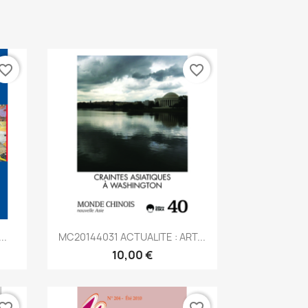
vorite_border
favorite_border
Aperçu rapide

..
MC20144031 ACTUALITE : ART...
10,00 €