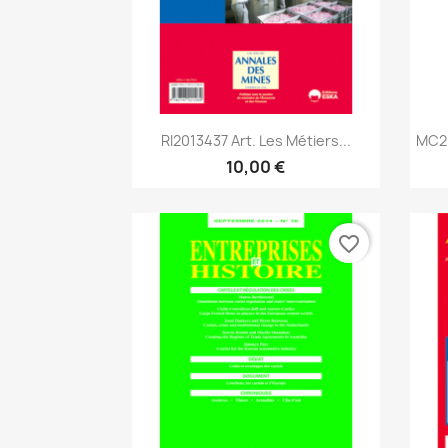
Aperçu rapide

RI2013437 Art. Les Métiers...
MC20
10,00 €
favorite_border