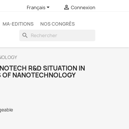


Français
Connexion
MA-EDITIONS
NOS CONGRÈS
search
HNOLOGY
ANOTECH R&D SITUATION IN
S OF NANOTECHNOLOGY
rgeable