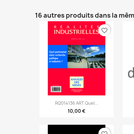
16 autres produits dans la mêm
favorite_border
Aperçu rapide

RI2014136 ART.Quel...
10,00 €