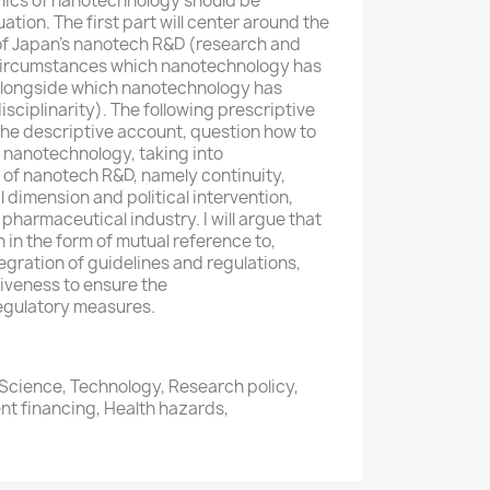
hics of nanotechnology should be
uation. The first part will center around the
f Japan’s nanotech R&D (research and
ircumstances which nanotechnology has
alongside which nanotechnology has
isciplinarity). The following prescriptive
the descriptive account, question how to
f nanotechnology, taking into
 of nanotech R&D, namely continuity,
 dimension and political intervention,
 pharmaceutical industry. I will argue that
 in the form of mutual reference to,
tegration of guidelines and regulations,
iveness to ensure the
egulatory measures.
Science, Technology, Research policy,
nt financing, Health hazards,