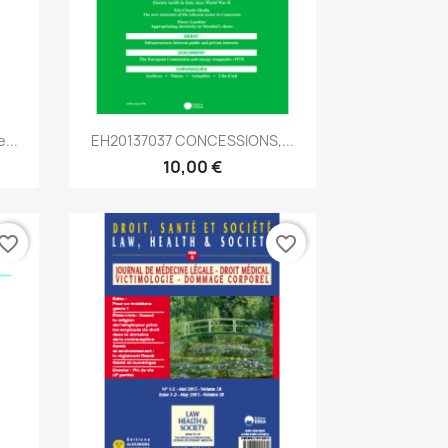
Aperçu rapide

...
EH20137037 CONCESSIONS,...
10,00 €
vorite_border
favorite_border