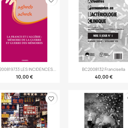
favorite_border
fa
Aperçu rapide
Aperçu rapide


00819733 LES INCIDENCES...
BC2008132 Francisella
10,00 €
40,00 €
favorite_border
fa