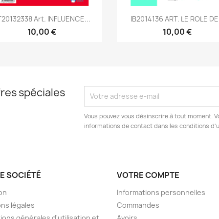
Aperçu rapide
Aperçu rapide


20132338 Art. INFLUENCE...
IB2014136 ART. LE ROLE DE.
10,00 €
10,00 €
res spéciales
Vous pouvez vous désinscrire à tout moment. V
informations de contact dans les conditions d'ut
E SOCIÉTÉ
VOTRE COMPTE
son
Informations personnelles
ns légales
Commandes
ions générales d'utilisation et
Avoirs