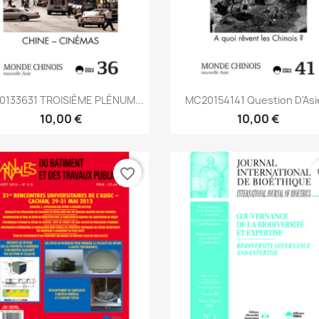
Aperçu rapide
Aperçu rapide


133631 TROISIÈME PLÉNUM...
MC20154141 Question D'Asie
10,00 €
10,00 €
favorite_border
fa