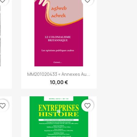
vorite_border
favorite_border
Aperçu rapide

MM201020433 « Annexes Au...
10,00 €
vorite_border
favorite_border