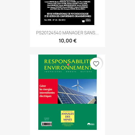
PS20124540 MANAGER SANS...
10,00 €
favorite_border