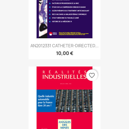
AN2012331 CATHETER-DIRECTED...
10,00 €
favorite_border