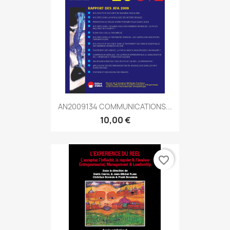
AN2009134 COMMUNICATIONS...
10,00 €
favorite_border