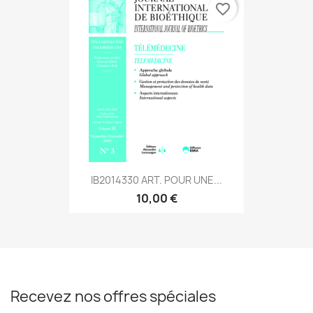
favorite_border
IB2014330 ART. POUR UNE...
10,00 €
Recevez nos offres spéciales