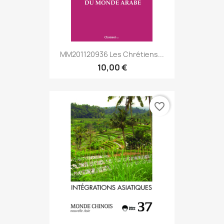
MM201120936 Les Chrétiens...
10,00 €
favorite_border