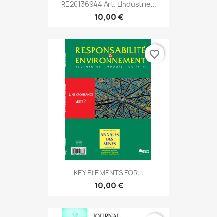
RE20136944 Art. Lindustrie...
10,00 €
favorite_border
KEY ELEMENTS FOR...
10,00 €