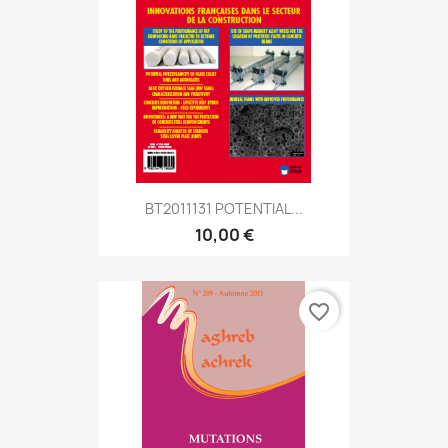
BT2011131 POTENTIAL...
10,00 €
favorite_border