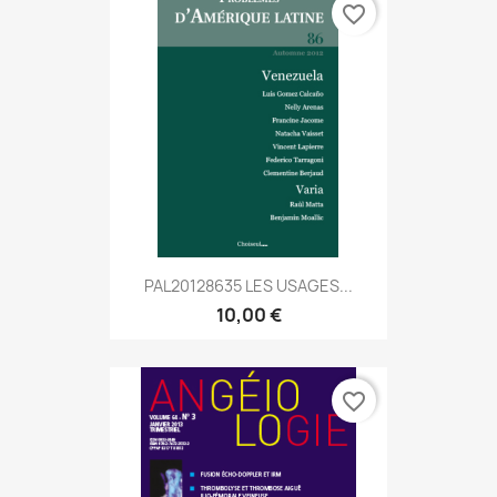
favorite_border
PAL20128635 LES USAGES...
10,00 €
favorite_border