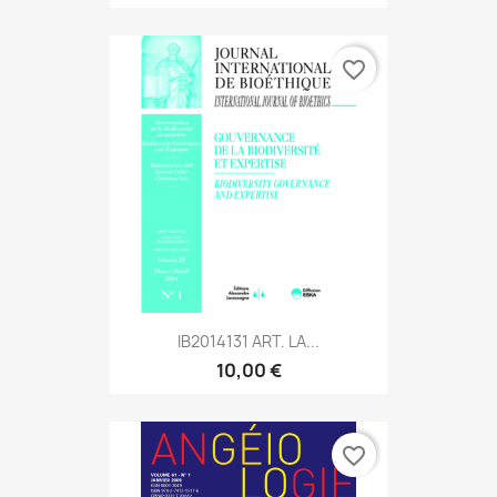
favorite_border
IB2014131 ART. LA...
10,00 €
favorite_border