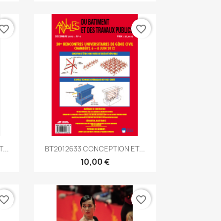
vorite_border
favorite_border
Aperçu rapide

...
BT2012633 CONCEPTION ET...
10,00 €
vorite_border
favorite_border