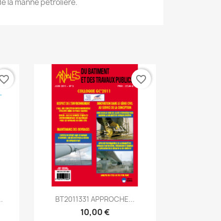
de la manne pétrolière.
vorite_border
favorite_border
Aperçu rapide

.
BT2011331 APPROCHE...
10,00 €