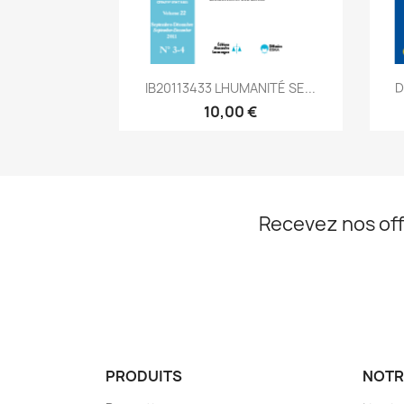
Aperçu rapide

IB20113433 LHUMANITÉ SE...
D
10,00 €
Recevez nos off
PRODUITS
NOTR