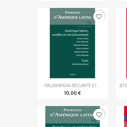
favorite_border
Aperçu rapide

PAL20087034 SÉCURITÉ ET...
BT2
10,00 €
favorite_border