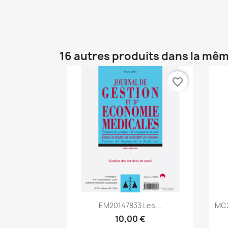
16 autres produits dans la mêm
favorite_border
Aperçu rapide

EM20147833 Les...
MC2
10,00 €