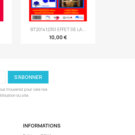
Aperçu rapide

BT201412351 EFFET DE LA...
10,00 €
ous trouverez pour cela nos
ilisation du site.
INFORMATIONS