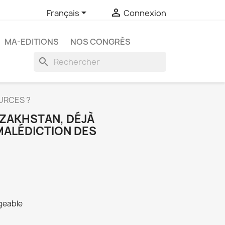


Français
Connexion
MA-EDITIONS
NOS CONGRÈS
search
URCES ?
AZAKHSTAN, DÉJÀ
MALÉDICTION DES
rgeable