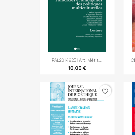
Aperçu rapide

PAL20149231 Art. Métis...
CF
10,00 €
favorite_border