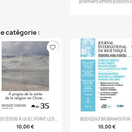
premiers effets positifs 
e catégorie :
favorite_border
fa
Aperçu rapide
Aperçu rapide


0133536 À QUEL POINT LES...
IB2012243 BIOBANKS FOR..
10,00 €
10,00 €