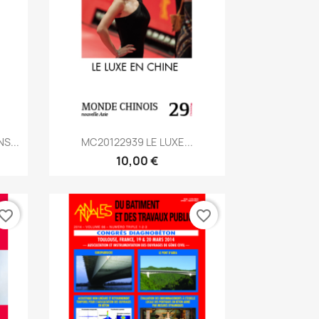
Aperçu rapide

S...
MC20122939 LE LUXE...
10,00 €
vorite_border
favorite_border