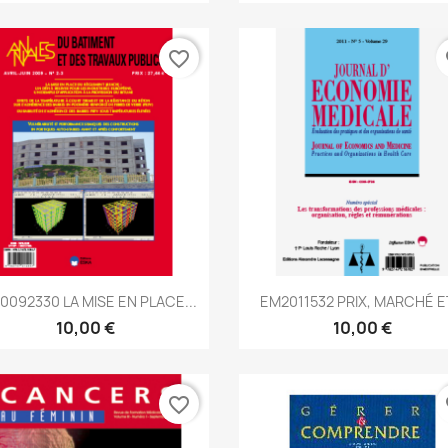
favorite_border
fa
Aperçu rapide
Aperçu rapide


0092330 LA MISE EN PLACE...
EM2011532 PRIX, MARCHÉ ET
10,00 €
10,00 €
favorite_border
fa