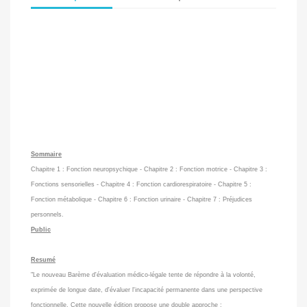
Sommaire
Chapitre 1 : Fonction neuropsychique - Chapitre 2 : Fonction motrice - Chapitre 3 :
Fonctions sensorielles - Chapitre 4 : Fonction cardiorespiratoire - Chapitre 5 :
Fonction métabolique - Chapitre 6 : Fonction urinaire - Chapitre 7 : Préjudices
personnels.
Public
Resumé
"Le nouveau Barème d'évaluation médico-légale tente de répondre à la volonté,
exprimée de longue date, d'évaluer l'incapacité permanente dans une perspective
fonctionnelle. Cette nouvelle édition propose une double approche :