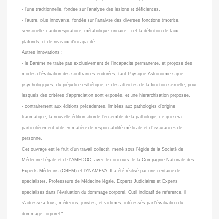
- l'une traditionnelle, fondée sur l'analyse des lésions et déficiences,
- l'autre, plus innovante, fondée sur l'analyse des diverses fonctions (motrice,
sensorielle, cardiorespiratoire, métabolique, urinaire...) et la définition de taux
plafonds, et de niveaux d'incapacité.
Autres innovations :
- le Barème ne traite pas exclusivement de l'incapacité permanente, et propose des
modes d'évaluation des souffrances endurées, tant Physique-Astronomie s que
psychologiques, du préjudice esthétique, et des atteintes de la fonction sexuelle, pour
lesquels des critères d'appréciation sont exposés, et une hiérarchisation proposée.
- contrairement aux éditions précédentes, limitées aux pathologies d'origine
traumatique, la nouvelle édition aborde l'ensemble de la pathologie, ce qui sera
particulièrement utile en matière de responsabilité médicale et d'assurances de
personne.
Cet ouvrage est le fruit d'un travail collectif, mené sous l'égide de la Société de
Médecine Légale et de l'AMEDOC, avec le concours de la Compagnie Nationale des
Experts Médecins (CNEM) et l'ANAMEVA. Il a été réalisé par une centaine de
spécialistes, Professeurs de Médecine légale, Experts Judiciaires et Experts
spécialisés dans l'évaluation du dommage corporel. Outil indicatif de référence, il
s'adresse à tous, médecins, juristes, et victimes, intéressés par l'évaluation du
dommage corporel."