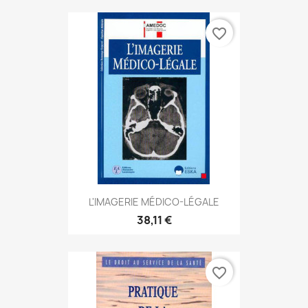
favorite_border
L'IMAGERIE MÉDICO-LÉGALE
38,11 €
favorite_border