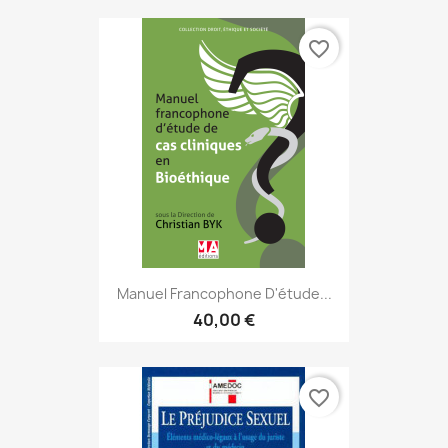
favorite_border
Manuel Francophone D'étude...
40,00 €
favorite_border