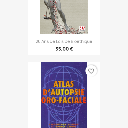
20 Ans De Lois De Bioéthique
35,00 €
favorite_border