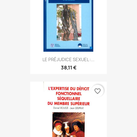
LE PRÉJUDICE SEXUEL :...
38,11 €
favorite_border