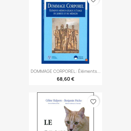
DOMMAGE CORPOREL : Éléments...
68,60 €
favorite_border