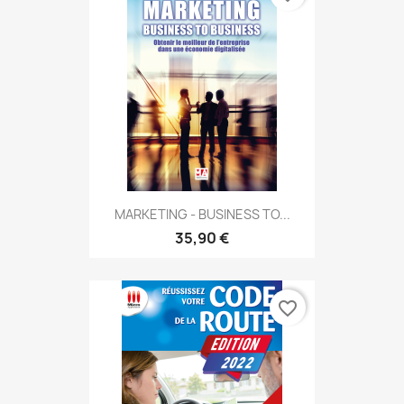
MARKETING - BUSINESS TO...
35,90 €
favorite_border