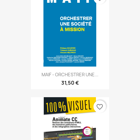
MAIF - ORCHESTRER UNE...
31,50 €
favorite_border