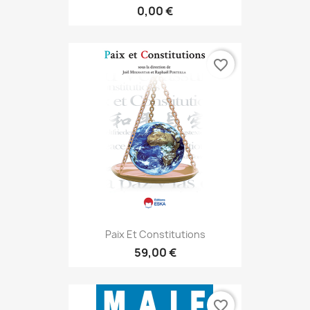
0,00 €
favorite_border
Paix Et Constitutions
59,00 €
favorite_border