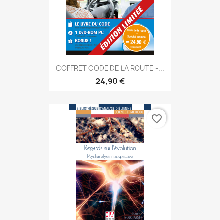
COFFRET CODE DE LA ROUTE -...
24,90 €
favorite_border