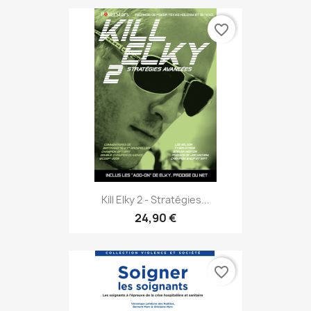
favorite_border
Kill Elky 2 - Stratégies...
24,90 €
favorite_border