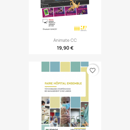
Animate CC
19,90 €
favorite_border