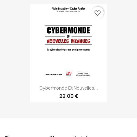
favorite_border
Cybermonde Et Nouvelles...
22,00 €