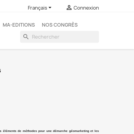


Français
Connexion
MA-EDITIONS
NOS CONGRÈS
search
G
 des éléments de méthodes pour une démarche géomarketing et les