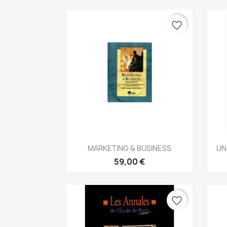
favorite_border
Aperçu rapide

MARKETING & BUSINESS
UN
59,00 €
favorite_border