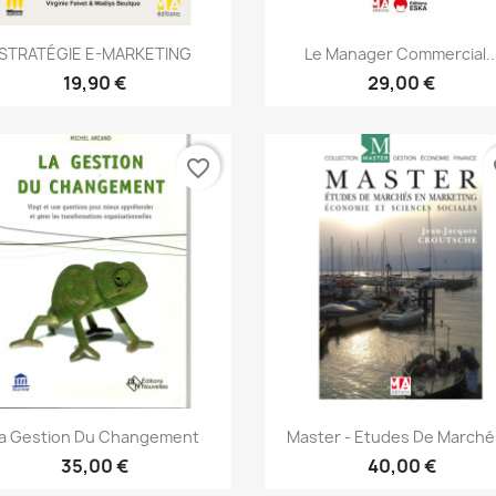
Aperçu rapide
Aperçu rapide


STRATÉGIE E-MARKETING
Le Manager Commercial..
19,90 €
29,00 €
favorite_border
fa
Aperçu rapide
Aperçu rapide


a Gestion Du Changement
Master - Etudes De Marchés
35,00 €
40,00 €