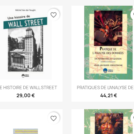
favorite_border
fa
Aperçu rapide
Aperçu rapide


E HISTOIRE DE WALL STREET
PRATIQUES DE L'ANALYSE DES
29,00 €
44,21 €
favorite_border
fa