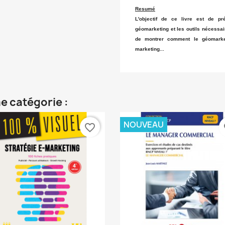
Resumé
L'objectif de ce livre est de 
géomarketing et les outils nécessai
de montrer comment le géomarke
marketing...
e catégorie :
NOUVEAU
favorite_border
fa