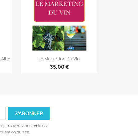
Aperçu rapide

TAIRE
Le Marketing Du Vin
35,00 €
ous trouverez pour cela nos
ilisation du site.