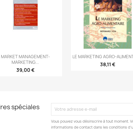
Aperçu rapide
Aperçu rapide


MARKET MANAGEMENT-
LE MARKETING AGRO-ALIMEN
MARKETING...
38,11 €
39,00 €
res spéciales
Vous pouvez vous désinscrire à tout moment. V
informations de contact dans les conditions d'ut