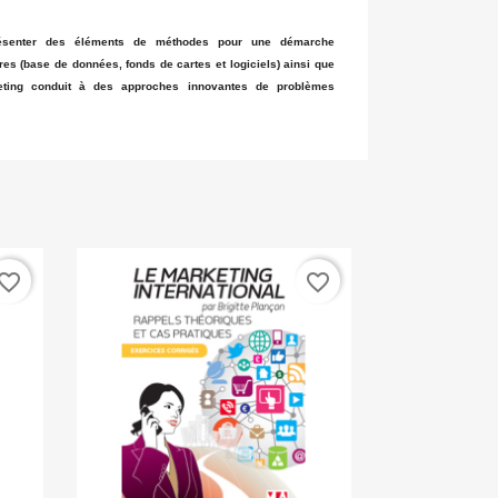
présenter des éléments de méthodes pour une démarche
res (base de données, fonds de cartes et logiciels) ainsi que
ting conduit à des approches innovantes de problèmes
vorite_border
favorite_border