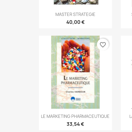
Aperçu rapide

MASTER STRATEGIE
40,00 €
favorite_border
Aperçu rapide

LE MARKETING PHARMACEUTIQUE
L
33,54 €