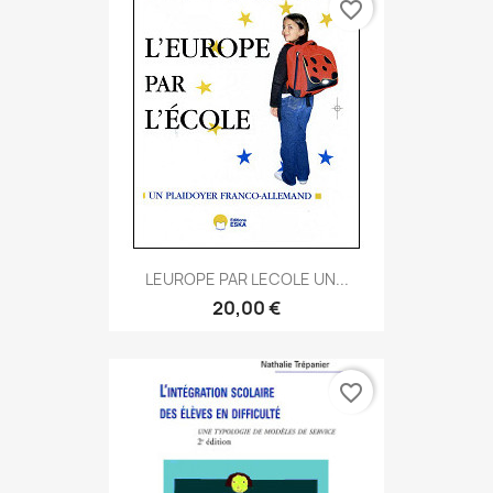
favorite_border
LEUROPE PAR LECOLE UN...
20,00 €
favorite_border