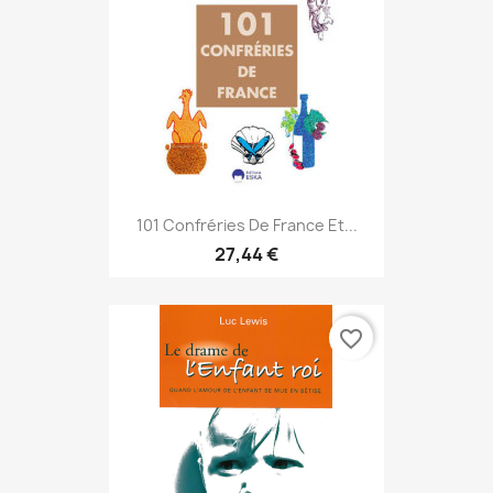
101 Confréries De France Et...
27,44 €
favorite_border