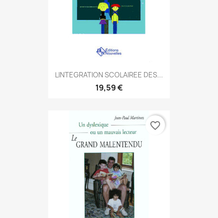
LINTEGRATION SCOLAIREE DES...
19,59 €
favorite_border