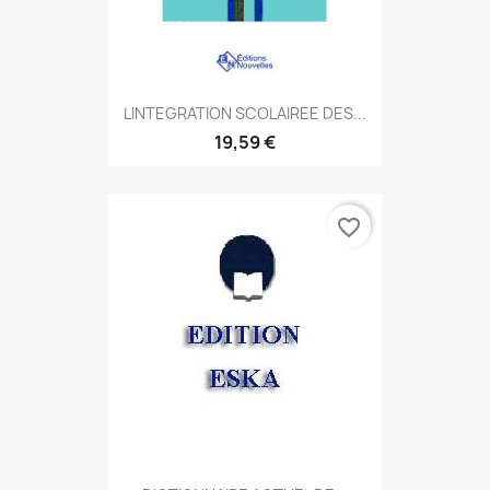
LINTEGRATION SCOLAIREE DES...
19,59 €
favorite_border