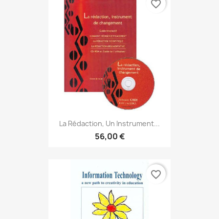
favorite_border
La Rédaction, Un Instrument...
56,00 €
favorite_border