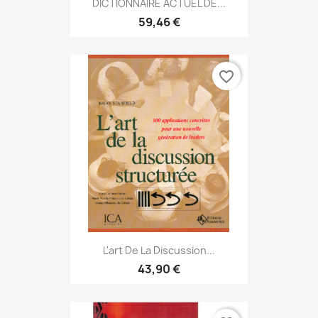
DICTIONNAIRE ACTUEL DE...
59,46 €
favorite_border
L'art De La Discussion...
43,90 €