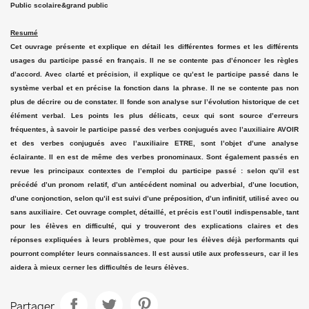
Public scolaire&grand public
Resumé
Cet ouvrage présente et explique en détail les différentes formes et les différents
usages du participe passé en français. Il ne se contente pas d’énoncer les règles
d’accord. Avec clarté et précision, il explique ce qu’est le participe passé dans le
système verbal et en précise la fonction dans la phrase. Il ne se contente pas non
plus de décrire ou de constater. Il fonde son analyse sur l’évolution historique de cet
élément verbal. Les points les plus délicats, ceux qui sont source d’erreurs
fréquentes, à savoir le participe passé des verbes conjugués avec l’auxiliaire AVOIR
et des verbes conjugués avec l’auxiliaire ETRE, sont l’objet d’une analyse
éclairante. Il en est de même des verbes pronominaux. Sont également passés en
revue les principaux contextes de l’emploi du participe passé : selon qu’il est
précédé d’un pronom relatif, d’un antécédent nominal ou adverbial, d’une locution,
d’une conjonction, selon qu’il est suivi d’une préposition, d’un infinitif, utilisé avec ou
sans auxiliaire. Cet ouvrage complet, détaillé, et précis est l’outil indispensable, tant
pour les élèves en difficulté, qui y trouveront des explications claires et des
réponses expliquées à leurs problèmes, que pour les élèves déjà performants qui
pourront compléter leurs connaissances. Il est aussi utile aux professeurs, car il les
aidera à mieux cerner les difficultés de leurs élèves.
Partager