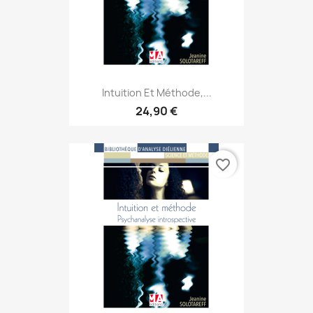
Intuition Et Méthode,...
24,90 €
favorite_border