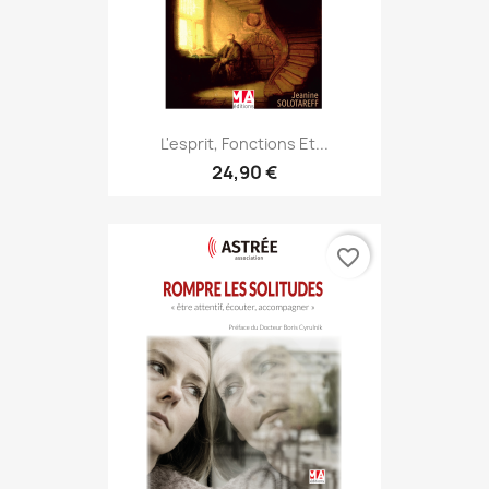
L'esprit, Fonctions Et...
24,90 €
favorite_border