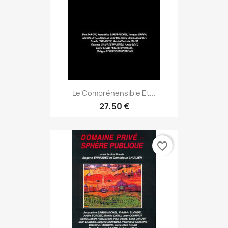
Le Compréhensible Et...
27,50 €
favorite_border