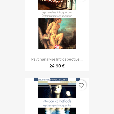
Psychanalyse Introspective...
24,90 €
favorite_border