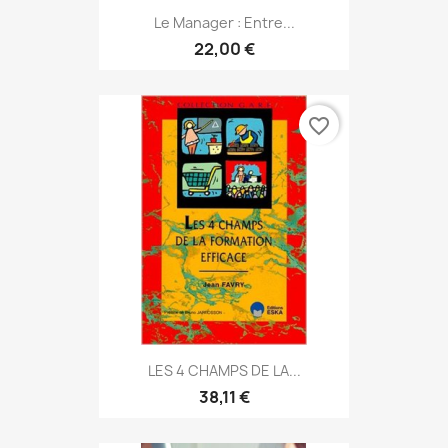
Le Manager : Entre...
22,00 €
favorite_border
LES 4 CHAMPS DE LA...
38,11 €