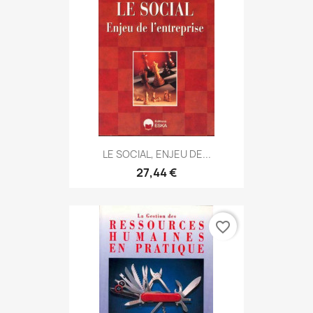
LE SOCIAL, ENJEU DE...
27,44 €
favorite_border