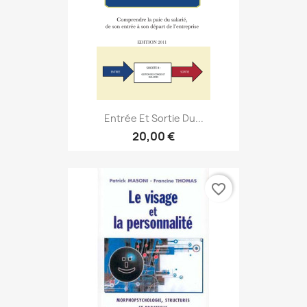
Entrée Et Sortie Du...
20,00 €
favorite_border