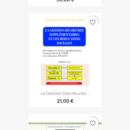
favorite_border
La Gestion Des Heures...
21,00 €
favorite_border