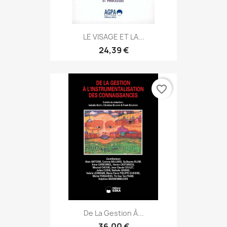
LE VISAGE ET LA...
24,39 €
favorite_border
De La Gestion À...
36,00 €