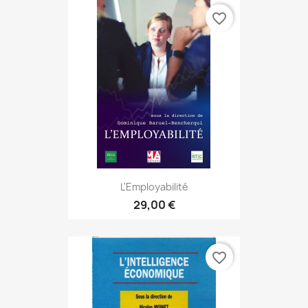
favorite_border
L'Employabilité
29,00 €
favorite_border