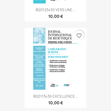
IB20123430 VERS UNE...
10,00 €
favorite_border
IB20113436 EXCELLENCE...
10,00 €