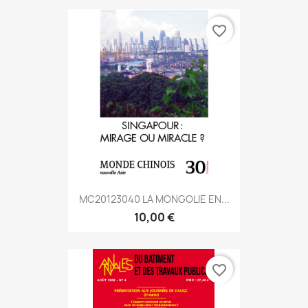
favorite_border
MC20123040 LA MONGOLIE EN...
10,00 €
favorite_border