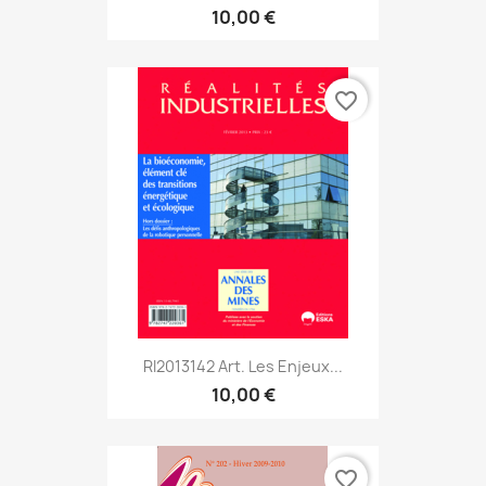
10,00 €
favorite_border
RI2013142 Art. Les Enjeux...
10,00 €
favorite_border