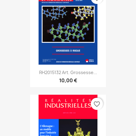
RH2015132 Art. Grossesse...
10,00 €
favorite_border