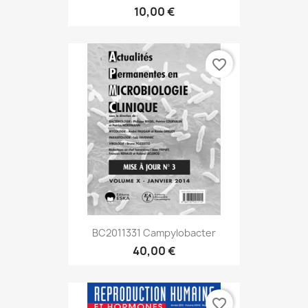
10,00 €
favorite_border
BC2011331 Campylobacter
40,00 €
favorite_border