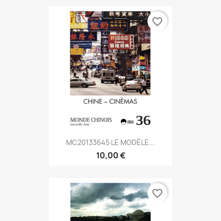
favorite_border
MC20133645 LE MODÈLE...
10,00 €
favorite_border