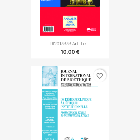
RI2013333 Art. Le...
10,00 €
favorite_border