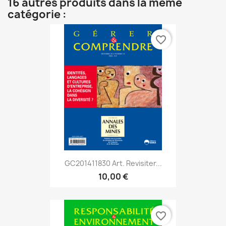
16 autres produits dans la même
catégorie :
favorite_border
GC201411830 Art. Revisiter...
10,00 €
favorite_border