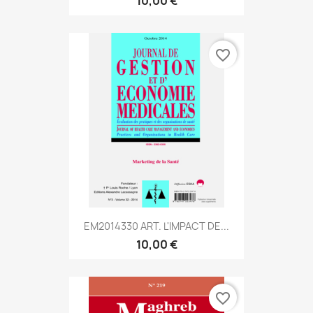
10,00 €
favorite_border
EM2014330 ART. L'IMPACT DE...
10,00 €
favorite_border