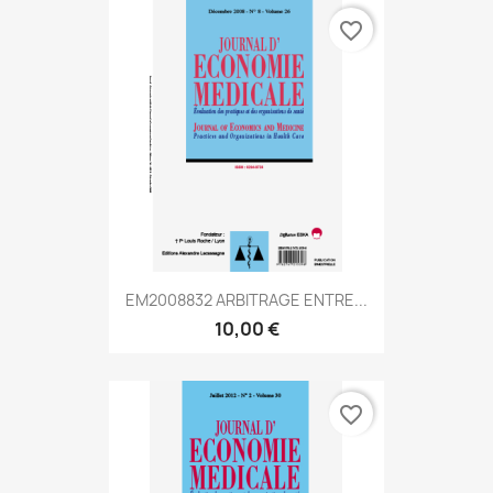
favorite_border
EM2008832 ARBITRAGE ENTRE...
10,00 €
favorite_border