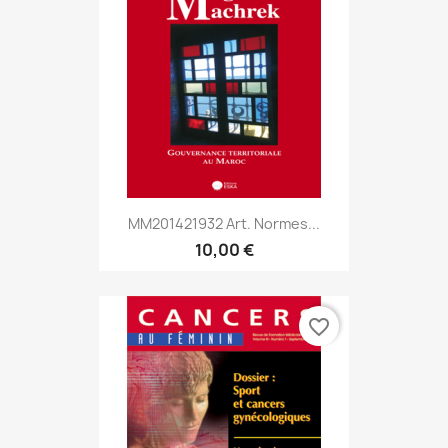
MM201421932 Art. Normes...
10,00 €
favorite_border