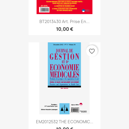
BT2013430 Art. Prise En...
10,00 €
favorite_border
EM2012532 THE ECONOMIC...