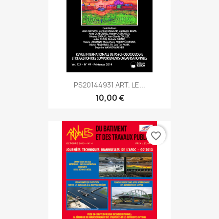
PS20144931 ART. LE...
10,00 €
favorite_border