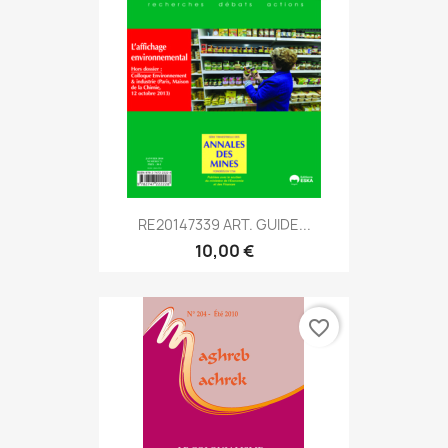
RE20147339 ART. GUIDE...
10,00 €
favorite_border