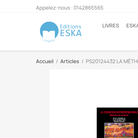
Appelez-nous :
0142865565
LIVRES
ESK
Accueil
Articles
PS20124432 LA MÉT