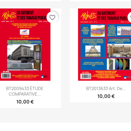
favorite_border
fa
Aperçu rapide
Aperçu rapide


BT2009433 ÉTUDE
BT2013633 Art. De...
COMPARATIVE...
10,00 €
10,00 €