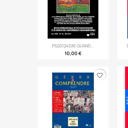
Aperçu rapide

PS20124536 QUAND...
10,00 €
favorite_border