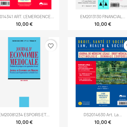
Aperçu rapide
Aperçu rapide


2014341 ART. L'EMERGENCE...
EM2013130 FINANCIAL...
10,00 €
10,00 €
favorite_border
fa
Aperçu rapide
Aperçu rapide


EM20081234 ESPOIRS ET...
DS2014630 Art. La...
10,00 €
10,00 €