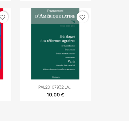
vorite_border
favorite_border
Aperçu rapide

PAL20107932 LA...
10,00 €