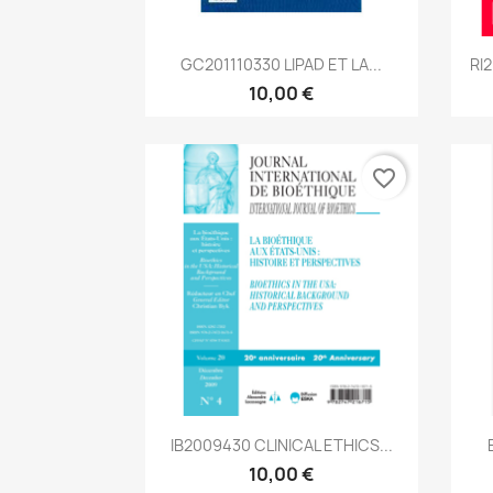
Aperçu rapide

GC201110330 LIPAD ET LA...
RI
10,00 €
favorite_border
Aperçu rapide

IB2009430 CLINICAL ETHICS...
10,00 €