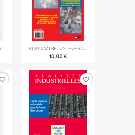
Aperçu rapide

...
BT2010431 BÉTON LÉGER À...
10,00 €
vorite_border
favorite_border