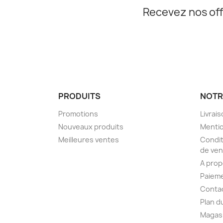
Recevez nos off
PRODUITS
NOTR
Promotions
Livrai
Nouveaux produits
Mentio
Meilleures ventes
Condit
de ven
A pro
Paieme
Conta
Plan d
Magas