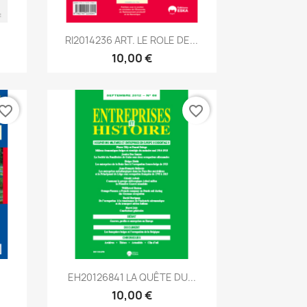
Aperçu rapide

RI2014236 ART. LE ROLE DE...
10,00 €
vorite_border
favorite_border
Aperçu rapide

EH20126841 LA QUÊTE DU...
10,00 €