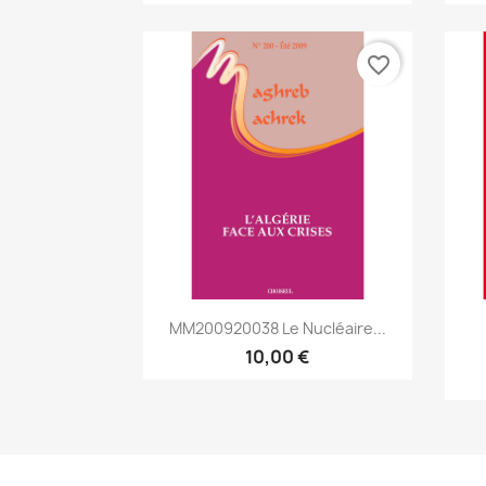
favorite_border
Aperçu rapide

MM200920038 Le Nucléaire...
10,00 €