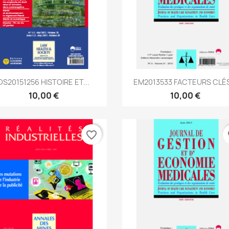
Aperçu rapide
Aperçu rapide


DS20151256 HISTOIRE ET...
EM2013533 FACTEURS CLÉS
10,00 €
10,00 €
favorite_border
fa