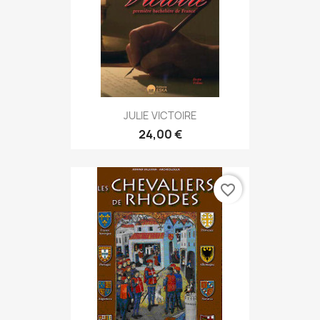
JULIE VICTOIRE
24,00 €
favorite_border