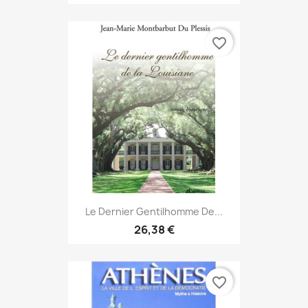
favorite_border
Le Dernier Gentilhomme De...
26,38 €
favorite_border