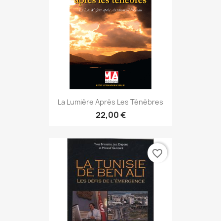
La Lumière Après Les Ténèbres
22,00 €
favorite_border