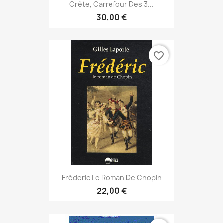
Crête, Carrefour Des 3...
30,00 €
favorite_border
Fréderic Le Roman De Chopin
22,00 €