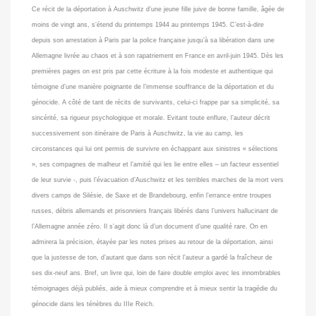
Ce récit de la déportation à Auschwitz d’une jeune fille juive de bonne famille, âgée de
moins de vingt ans, s’étend du printemps 1944 au printemps 1945. C’est-à-dire
depuis son arrestation à Paris par la police française jusqu’à sa libération dans une
Allemagne livrée au chaos et à son rapatriement en France en avril-juin 1945. Dès les
premières pages on est pris par cette écriture à la fois modeste et authentique qui
témoigne d’une manière poignante de l’immense souffrance de la déportation et du
génocide. A côté de tant de récits de survivants, celui-ci frappe par sa simplicité, sa
sincérité, sa rigueur psychologique et morale. Evitant toute enflure, l’auteur décrit
successivement son itinéraire de Paris à Auschwitz, la vie au camp, les
circonstances qui lui ont permis de survivre en échappant aux sinistres « sélections
», ses compagnes de malheur et l’amitié qui les lie entre elles – un facteur essentiel
de leur survie -, puis l’évacuation d’Auschwitz et les terribles marches de la mort vers
divers camps de Silésie, de Saxe et de Brandebourg, enfin l’errance entre troupes
russes, débris allemands et prisonniers français libérés dans l’univers hallucinant de
l’Allemagne année zéro. Il s’agit donc là d’un document d’une qualité rare. On en
admirera la précision, étayée par les notes prises au retour de la déportation, ainsi
que la justesse de ton, d’autant que dans son récit l’auteur a gardé la fraîcheur de
ses dix-neuf ans. Bref, un livre qui, loin de faire double emploi avec les innombrables
témoignages déjà publiés, aide à mieux comprendre et à mieux sentir la tragédie du
génocide dans les ténèbres du IIIe Reich.