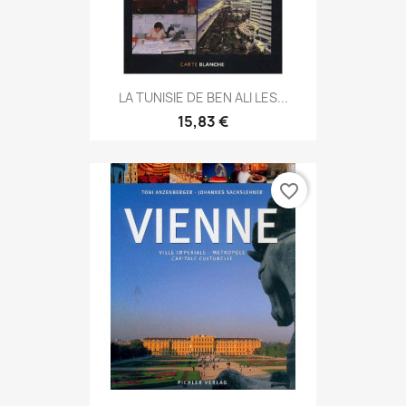
LA TUNISIE DE BEN ALI LES...
15,83 €
favorite_border