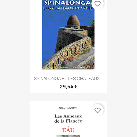
favorite_border
SPINALONGA ET LES CHATEAUX...
29,54 €
favorite_border