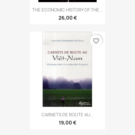
THE ECONOMIC HISTORY OF THE...
26,00 €
favorite_border
CARNETS DE ROUTE AU...
19,00 €