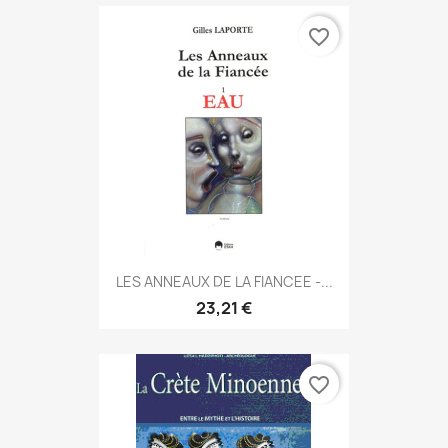
favorite_border
LES ANNEAUX DE LA FIANCEE -...
23,21 €
favorite_border