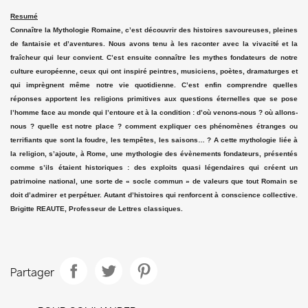
Resumé
Connaître la Mythologie Romaine, c’est découvrir des histoires savoureuses, pleines
de fantaisie et d’aventures. Nous avons tenu à les raconter avec la vivacité et la
fraîcheur qui leur convient. C’est ensuite connaître les mythes fondateurs de notre
culture européenne, ceux qui ont inspiré peintres, musiciens, poètes, dramaturges et
qui imprègnent même notre vie quotidienne. C’est enfin comprendre quelles
réponses apportent les religions primitives aux questions éternelles que se pose
l’homme face au monde qui l’entoure et à la condition : d’où venons-nous ? où allons-
nous ? quelle est notre place ? comment expliquer ces phénomènes étranges ou
terrifiants que sont la foudre, les tempêtes, les saisons… ? A cette mythologie liée à
la religion, s’ajoute, à Rome, une mythologie des évènements fondateurs, présentés
comme s’ils étaient historiques : des exploits quasi légendaires qui créent un
patrimoine national, une sorte de « socle commun » de valeurs que tout Romain se
doit d’admirer et perpétuer. Autant d’histoires qui renforcent à conscience collective.
Brigitte REAUTE, Professeur de Lettres classiques.
Partager