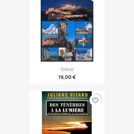
Grèce
19,00 €
favorite_border