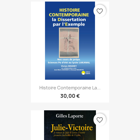
favorite_border
Histoire Contemporaine La...
30,00 €
favorite_border