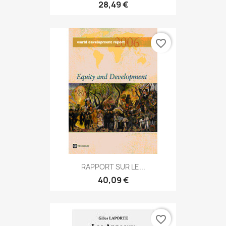
28,49 €
favorite_border
RAPPORT SUR LE...
40,09 €
favorite_border