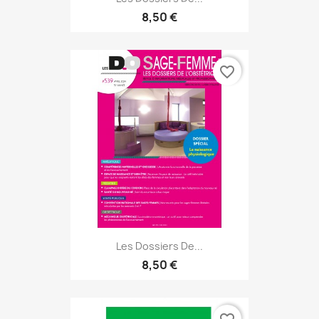
8,50 €
favorite_border
Les Dossiers De...
8,50 €