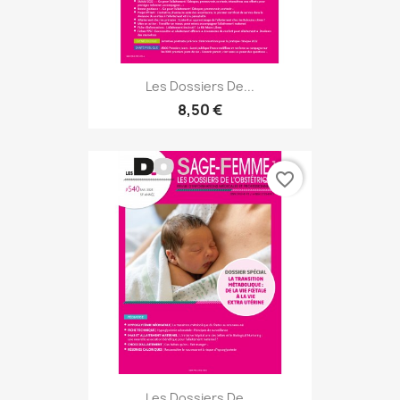
Les Dossiers De...
8,50 €
favorite_border
Les Dossiers De...