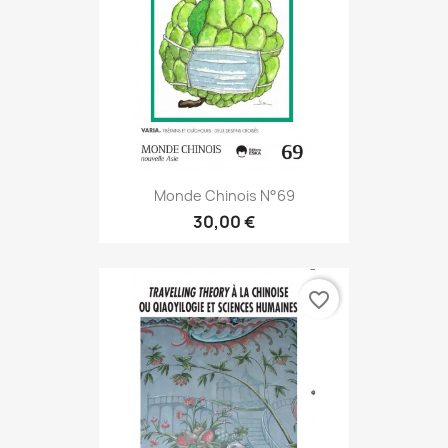
Monde Chinois N°69
30,00 €
favorite_border