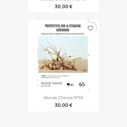
30,00 €
favorite_border
Monde Chinois N°65
30,00 €