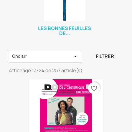
LES BONNES FEUILLES
DE...

FILTRER
Choisir
Affichage 13-24 de 257 article(s)
favorite_border