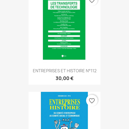
favorite_border
ENTREPRISES ET HISTOIRE N°112
30,00 €
favorite_border