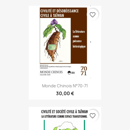
favorite_border
Monde Chinois N°70-71
30,00 €
favorite_border