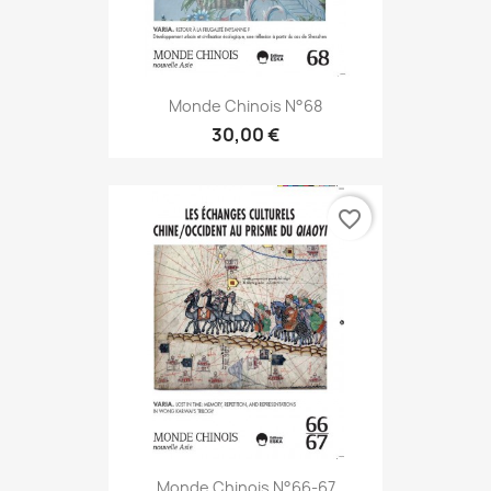
Monde Chinois N°68
30,00 €
favorite_border
Monde Chinois N°66-67