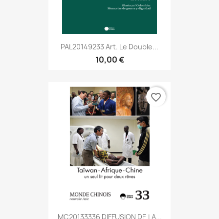
PAL20149233 Art. Le Double...
10,00 €
favorite_border
MC20133336 DIFFUSION DE LA...