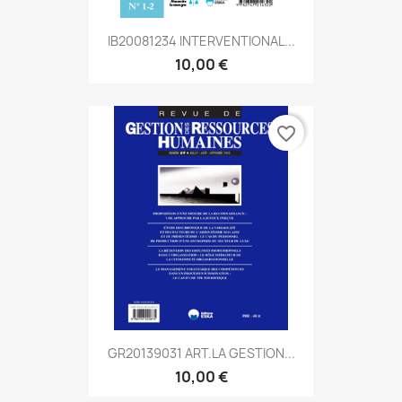
IB20081234 INTERVENTIONAL...
10,00 €
favorite_border
GR20139031 ART.LA GESTION...
10,00 €