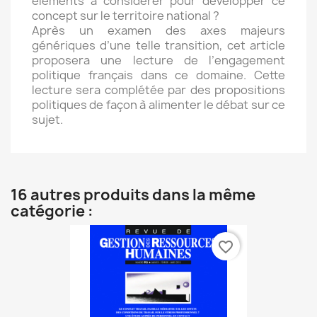
éléments à considérer pour développer ce
concept sur le territoire national ?
Après un examen des axes majeurs
génériques d’une telle transition, cet article
proposera une lecture de l’engagement
politique français dans ce domaine. Cette
lecture sera complétée par des propositions
politiques de façon à alimenter le débat sur ce
sujet.
16 autres produits dans la même
catégorie :
favorite_border