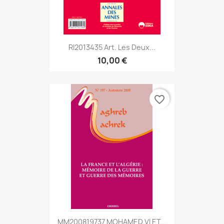
RI2013435 Art. Les Deux...
10,00 €
favorite_border
MM200819737 MOHAMED VI ET...