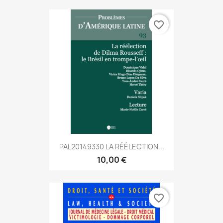
favorite_border
PAL20149330 LA RÉÉLECTION...
10,00 €
favorite_border