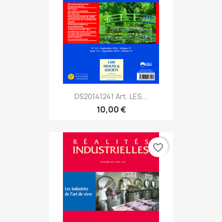
DS20141241 Art. LES...
10,00 €
favorite_border