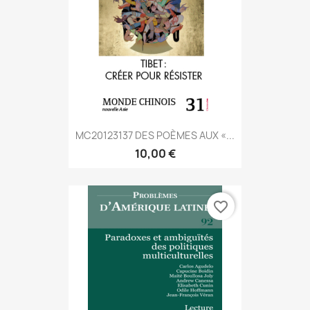
MC20123137 DES POÈMES AUX «...
10,00 €
favorite_border