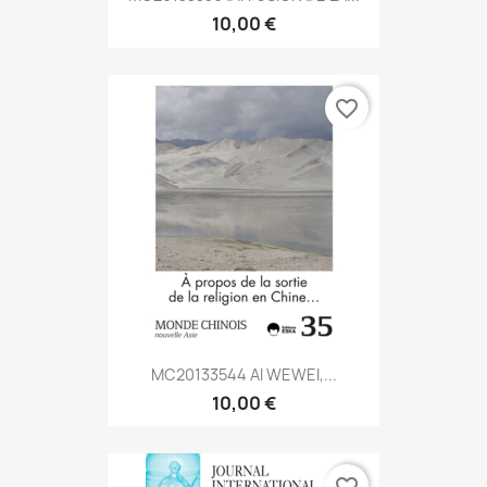
10,00 €
favorite_border
MC20133544 AI WEWEI,...
10,00 €