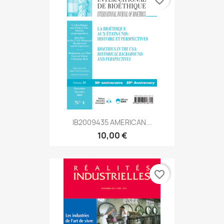
favorite_border
IB2009435 AMERICAN...
10,00 €
favorite_border