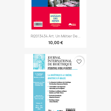
RI2013434 Art. Un Métier De...
10,00 €
favorite_border