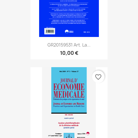
GR20159531 Art. La...
10,00 €
favorite_border