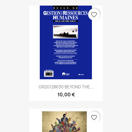
favorite_border
GR20128630 BEYOND THE...
10,00 €
favorite_border