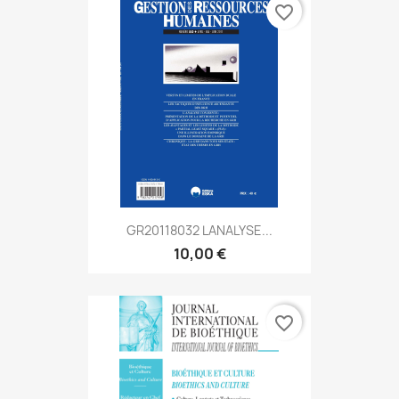
favorite_border
GR20118032 LANALYSE...
10,00 €
favorite_border