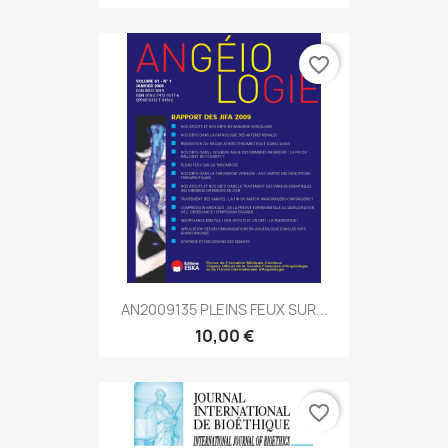
favorite_border
AN2009135 PLEINS FEUX SUR...
10,00 €
favorite_border