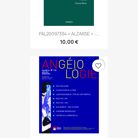
PAL20097334 « ALZARSE » :...
10,00 €
favorite_border