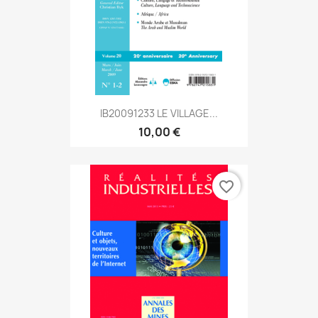
IB20091233 LE VILLAGE...
10,00 €
favorite_border