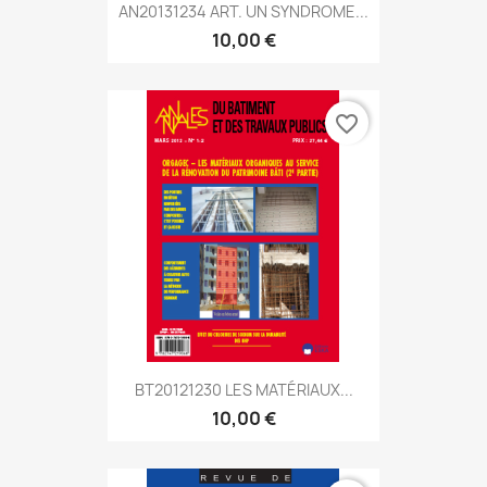
AN20131234 ART. UN SYNDROME...
10,00 €
favorite_border
BT20121230 LES MATÉRIAUX...
10,00 €