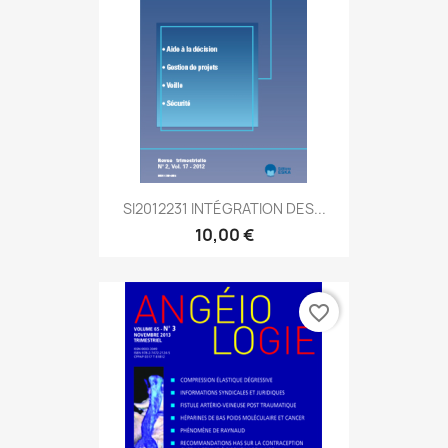
SI2012231 INTÉGRATION DES...
10,00 €
favorite_border