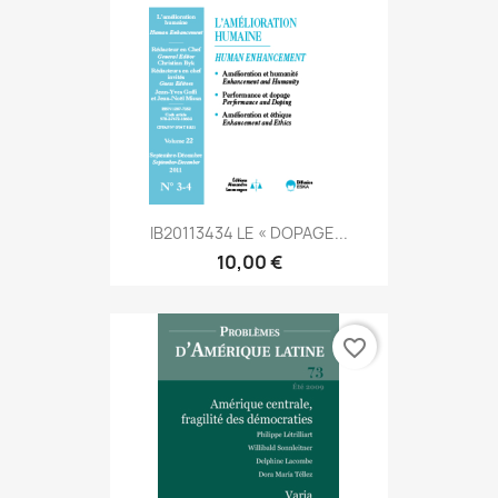
IB20113434 LE « DOPAGE...
10,00 €
favorite_border