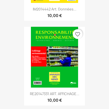
IM2014442 Art. Données...
10,00 €
favorite_border
RE20147331 ART. AFFICHAGE...
10,00 €