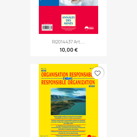
RI2014437 Art....
10,00 €
favorite_border