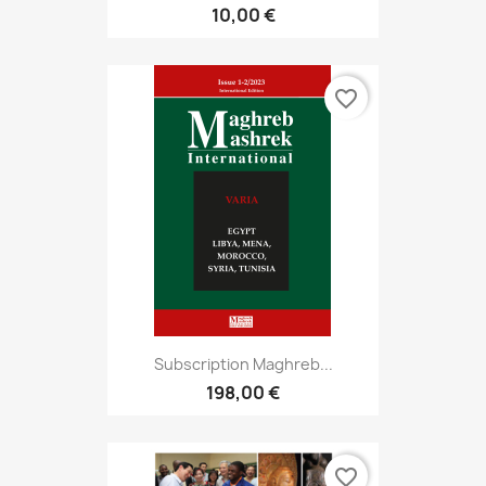
10,00 €
favorite_border
Subscription Maghreb...
198,00 €
favorite_border