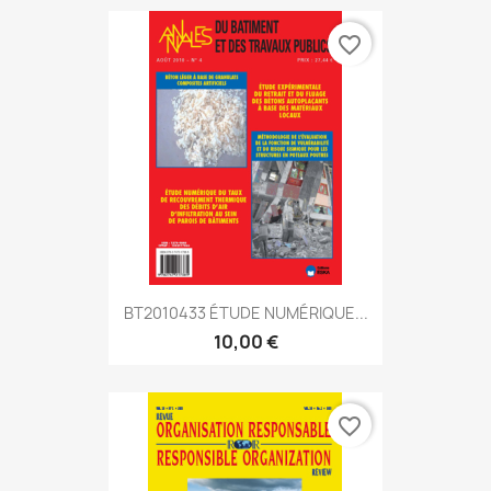
favorite_border
BT2010433 ÉTUDE NUMÉRIQUE...
10,00 €
favorite_border