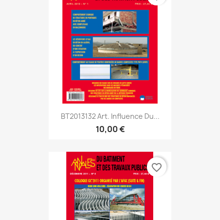
BT2013132 Art. Influence Du...
10,00 €
favorite_border