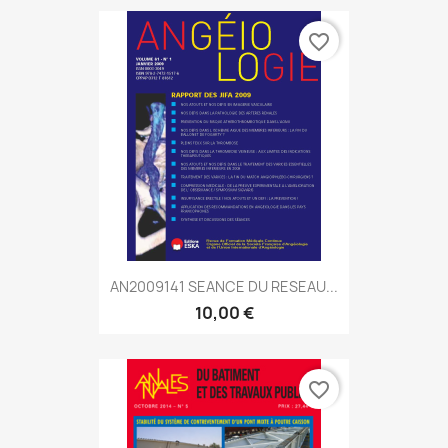
favorite_border
AN2009141 SEANCE DU RESEAU...
10,00 €
favorite_border