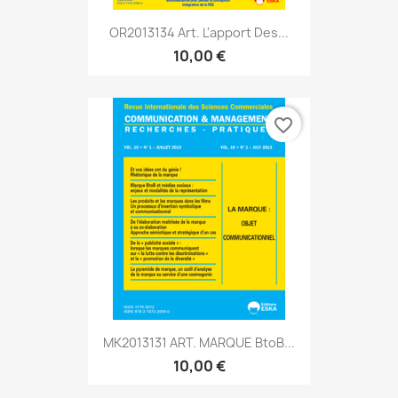
OR2013134 Art. L'apport Des...
10,00 €
favorite_border
MK2013131 ART. MARQUE BtoB...
10,00 €