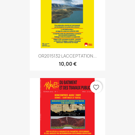
OR2015132 LACCEPTATION...
10,00 €
favorite_border