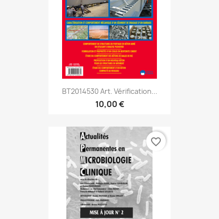
BT2014530 Art. Vérification...
10,00 €
favorite_border