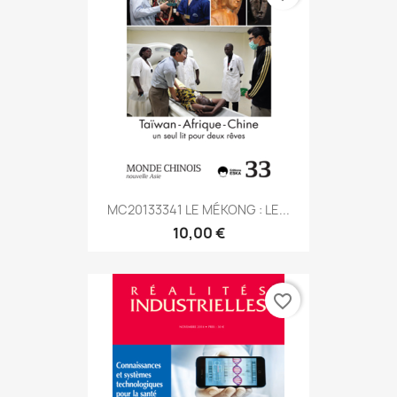
MC20133341 LE MÉKONG : LE...
10,00 €
favorite_border