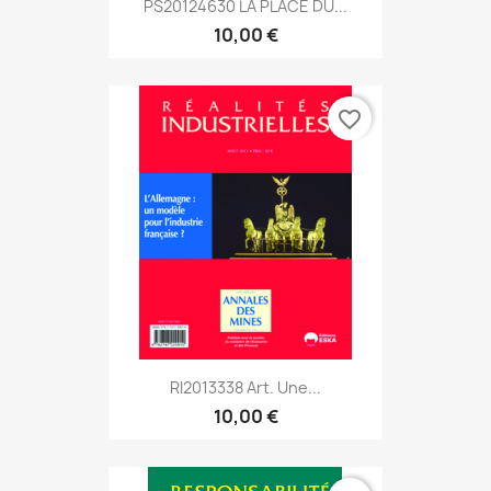
PS20124630 LA PLACE DU...
10,00 €
favorite_border
RI2013338 Art. Une...
10,00 €