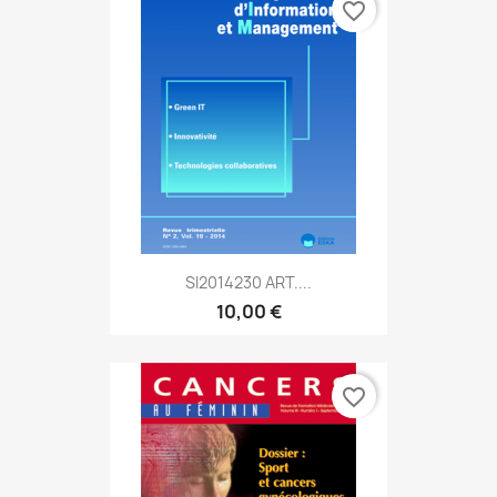
favorite_border
SI2014230 ART....
10,00 €
favorite_border