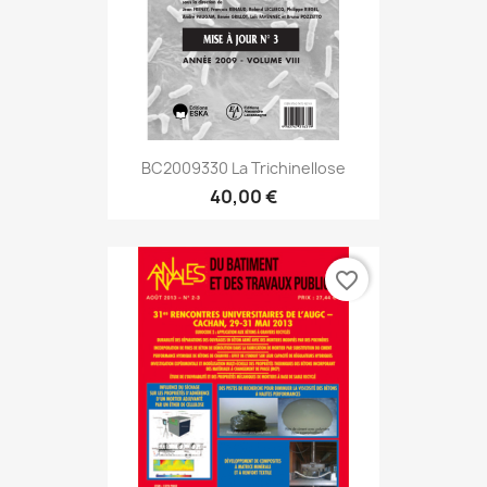
BC2009330 La Trichinellose
40,00 €
favorite_border