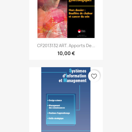
CF2013132 ART. Apports De...
10,00 €
favorite_border