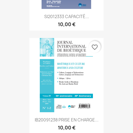
SI2012333 CAPACITÉ...
10,00 €
favorite_border
IB20091238 PRISE EN CHARGE...
10,00 €