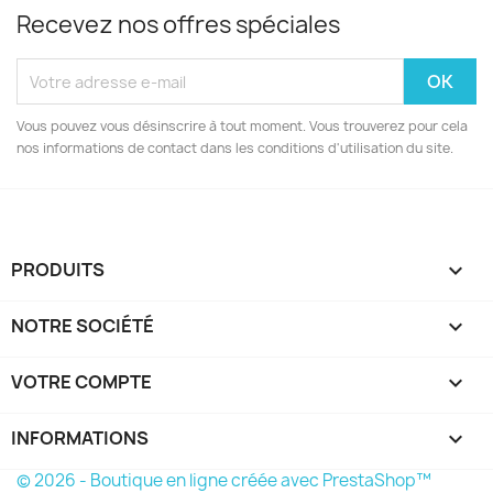
Recevez nos offres spéciales
Vous pouvez vous désinscrire à tout moment. Vous trouverez pour cela
nos informations de contact dans les conditions d'utilisation du site.
PRODUITS

NOTRE SOCIÉTÉ

VOTRE COMPTE

INFORMATIONS
keyboard_arrow_down
© 2026 - Boutique en ligne créée avec PrestaShop™