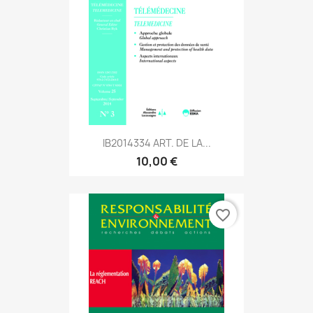
IB2014334 ART. DE LA...
10,00 €
favorite_border