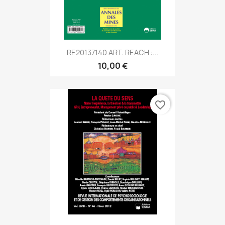
RE20137140 ART. REACH :...
10,00 €
favorite_border