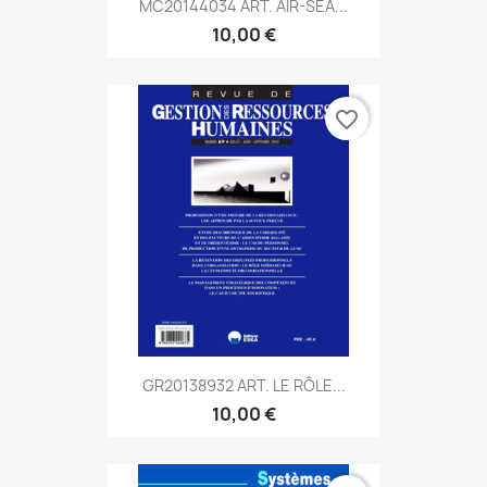
MC20144034 ART. AIR-SEA...
10,00 €
favorite_border
GR20138932 ART. LE RÔLE...
10,00 €