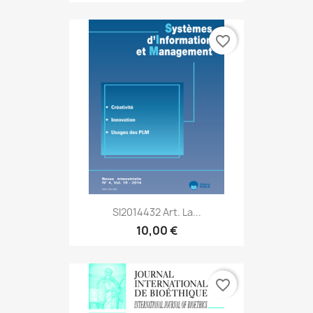
favorite_border
SI2014432 Art. La...
10,00 €
favorite_border