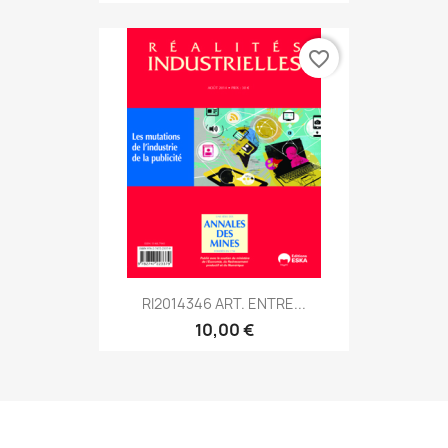
favorite_border
RI2014346 ART. ENTRE...
10,00 €