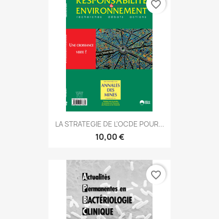
favorite_border
LA STRATEGIE DE L'OCDE POUR...
10,00 €
favorite_border