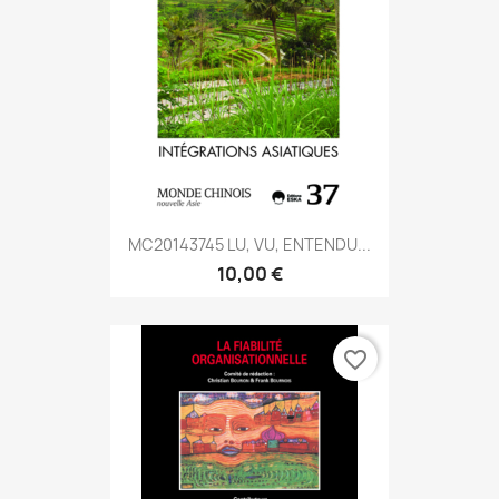
MC20143745 LU, VU, ENTENDU...
10,00 €
favorite_border