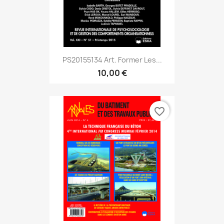
PS20155134 Art. Former Les...
10,00 €
favorite_border