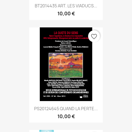
BT2014435 ART. LES VIADUCS...
10,00 €
favorite_border
PS20124645 QUAND LA PERTE...
10,00 €