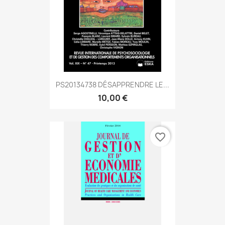
PS20134738 DÉSAPPRENDRE LE...
10,00 €
favorite_border