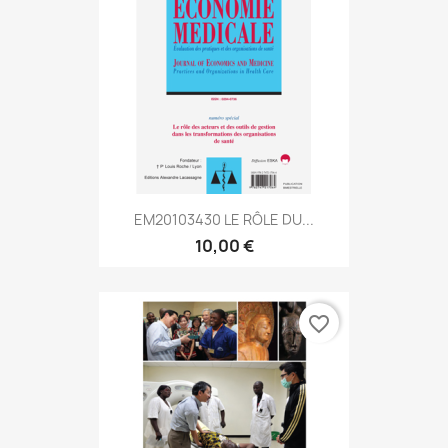
EM20103430 LE RÔLE DU...
10,00 €
favorite_border