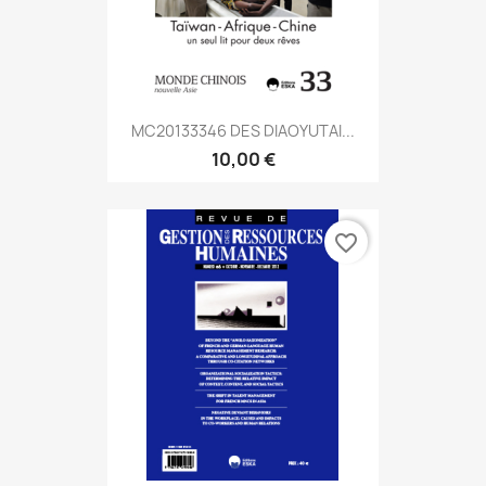
MC20133346 DES DIAOYUTAI...
10,00 €
favorite_border