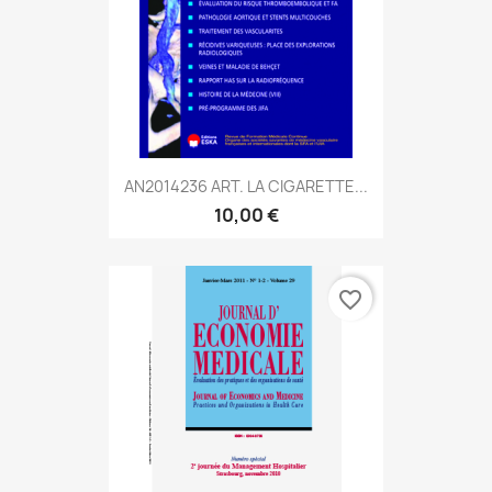
AN2014236 ART. LA CIGARETTE...
10,00 €
favorite_border