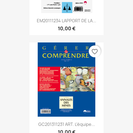
EM20111234 LAPPORT DE LA...
10,00 €
favorite_border
GC201311231 ART. L’équipe...
10,00 €