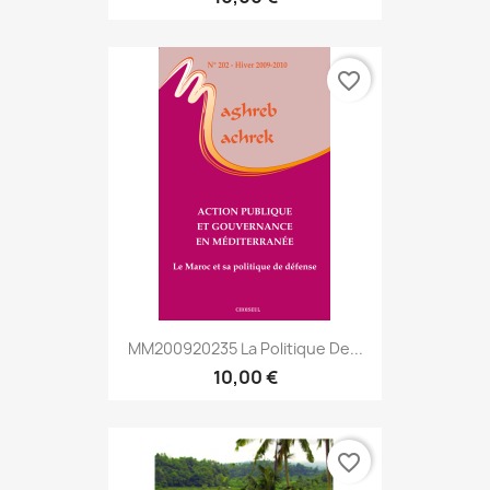
favorite_border
MM200920235 La Politique De...
10,00 €
favorite_border