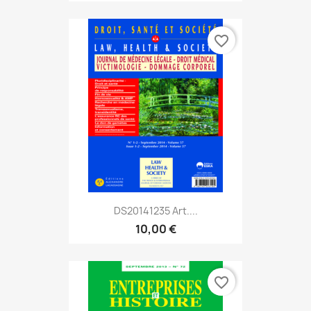
favorite_border
DS20141235 Art....
10,00 €
favorite_border