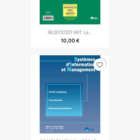
RE20137237 ART. La...
10,00 €
favorite_border