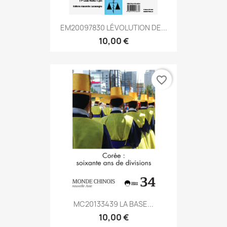
EM20097830 LÉVOLUTION DE...
10,00 €
favorite_border
MC20133439 LA BASE...
10,00 €