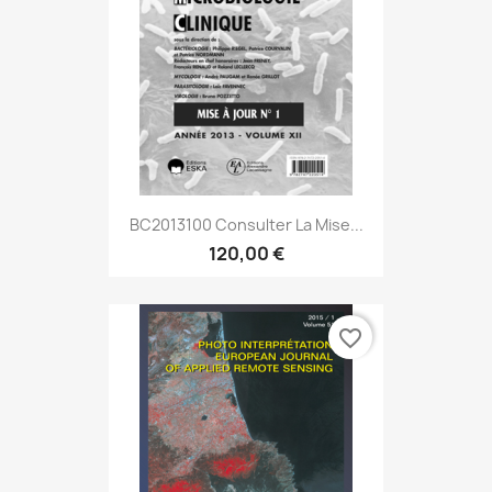
BC2013100 Consulter La Mise...
120,00 €
favorite_border