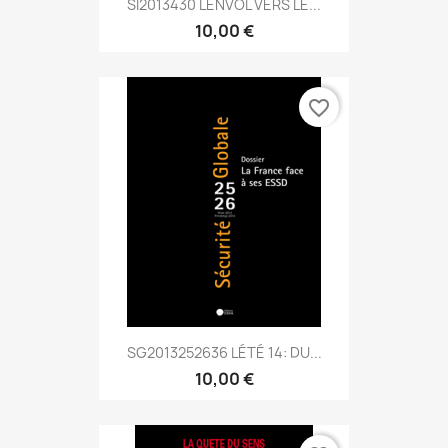
SI2013430 LENVOL VERS LE...
10,00 €
favorite_border
SG2013252636 LÉTÉ 14: DU...
10,00 €