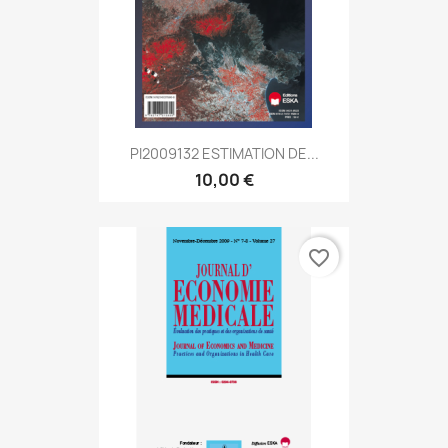
PI2009132 ESTIMATION DE...
10,00 €
favorite_border