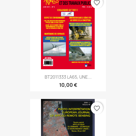
favorite_border
BT2011333 LA65, UNE...
10,00 €
favorite_border