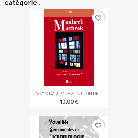
catégorie :
favorite_border
MM201422133 LÉVOLUTION DE...
10,00 €
favorite_border