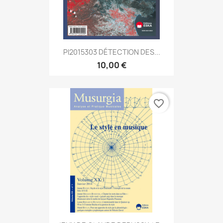
PI2015303 DÉTECTION DES...
10,00 €
favorite_border