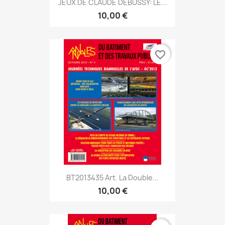
JEUX DE CLAUDE DEBUSSY: LE...
10,00 €
favorite_border
BT2013435 Art. La Double...
10,00 €