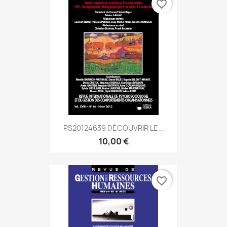
favorite_border
PS20124639 DÉCOUVRIR LE...
10,00 €
favorite_border