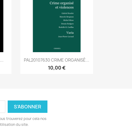
Aperçu rapide

..
PAL20107630 CRIME ORGANISÉ...
10,00 €
ous trouverez pour cela nos
ilisation du site.