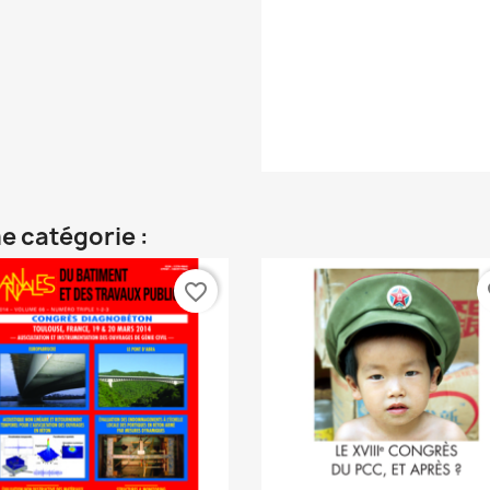
e catégorie :
favorite_border
fa