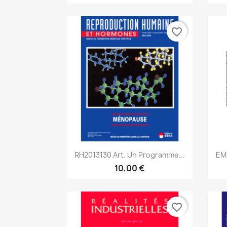
favorite_border
Aperçu rapide

RH2013130 Art. Un Programme...
EM
10,00 €
favorite_border