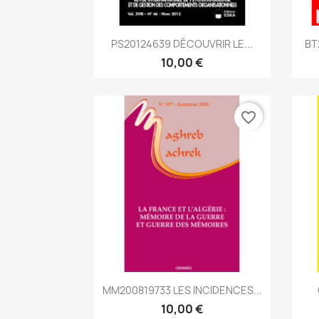
Aperçu rapide

PS20124639 DÉCOUVRIR LE...
BT
10,00 €
favorite_border
Aperçu rapide

MM200819733 LES INCIDENCES...
10,00 €