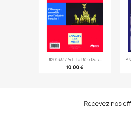
Aperçu rapide

RI2013337 Art. Le Rôle Des...
AN
10,00 €
Recevez nos off