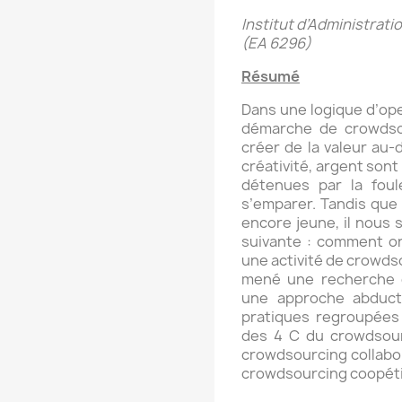
Institut d’Administrati
(EA 6296)
Résumé
Dans une logique d’open
démarche de crowdso
créer de la valeur au-d
créativité, argent son
détenues par la foul
s’emparer. Tandis que 
encore jeune, il nous 
suivante : comment orc
une activité de crowds
mené une recherche qu
une approche abduct
pratiques regroupées 
des 4 C du crowdsourc
crowdsourcing collabor
crowdsourcing coopétit