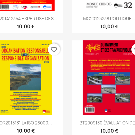
Aperçu rapide
Aperçu rapide


201412354 EXPERTISE DES...
MC20123238 POLITIQUE..
10,00 €
10,00 €
favorite_border
fa
Aperçu rapide
Aperçu rapide


OR2015131 L« ISO 26000...
BT2009130 ÉVALUATION DE.
10,00 €
10,00 €