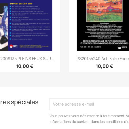
Aperçu rapide
Aperçu rapide


2009135 PLEINS FEUX SUR...
PS20155240 Art. Faire Face.
10,00 €
10,00 €
res spéciales
Vous pouvez vous désinscrire à tout moment. V
informations de contact dans les conditions d'ut