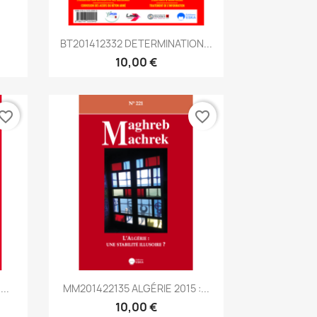
Aperçu rapide

.
BT201412332 DETERMINATION...
10,00 €
vorite_border
favorite_border
Aperçu rapide

..
MM201422135 ALGÉRIE 2015 :...
10,00 €