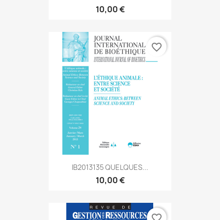
10,00 €
favorite_border
IB2013135 QUELQUES...
10,00 €
favorite_border