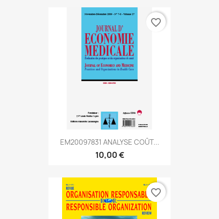
favorite_border
EM20097831 ANALYSE COÛT...
10,00 €
favorite_border