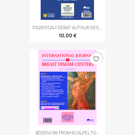
DS20151247 DÉBAT AUTOUR DES...
10,00 €
favorite_border
BD2014136 FROM SCALPEL TO...