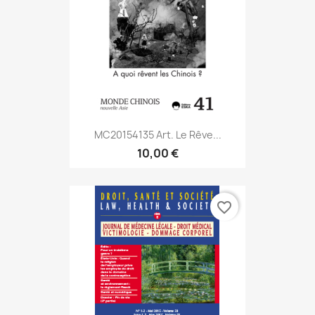
MC20154135 Art. Le Rêve...
10,00 €
favorite_border