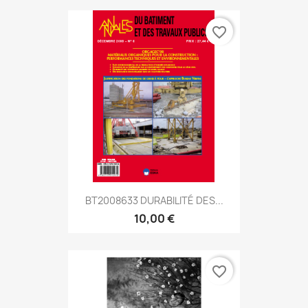
favorite_border
BT2008633 DURABILITÉ DES...
10,00 €
favorite_border