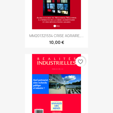
MM201321534 CRISE AGRAIRE,...
10,00 €
favorite_border