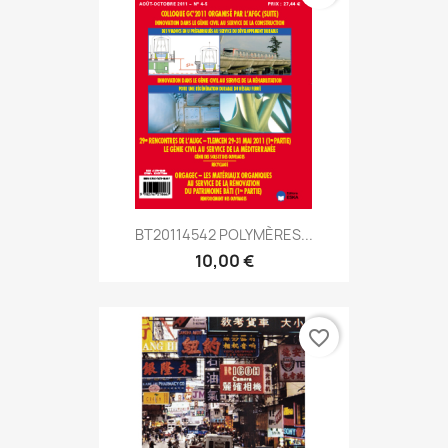
BT20114542 POLYMÈRES...
10,00 €
favorite_border