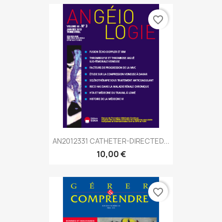
favorite_border
AN2012331 CATHETER-DIRECTED...
10,00 €
favorite_border