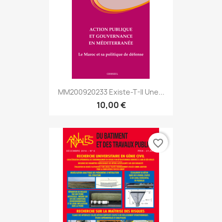
MM200920233 Existe-T-Il Une...
10,00 €
favorite_border