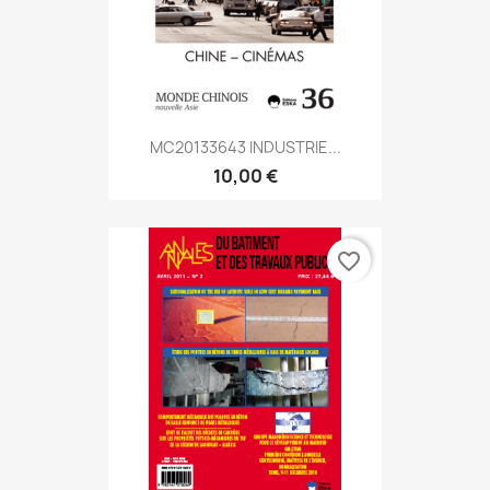
MC20133643 INDUSTRIE...
10,00 €
favorite_border