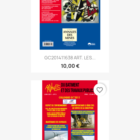
GC201411638 ART. LES...
10,00 €
favorite_border