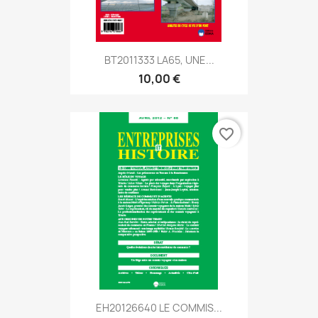
BT2011333 LA65, UNE...
10,00 €
favorite_border
EH20126640 LE COMMIS...