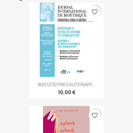
favorite_border
IB2012132 PRECAUTIONARY...
10,00 €
favorite_border