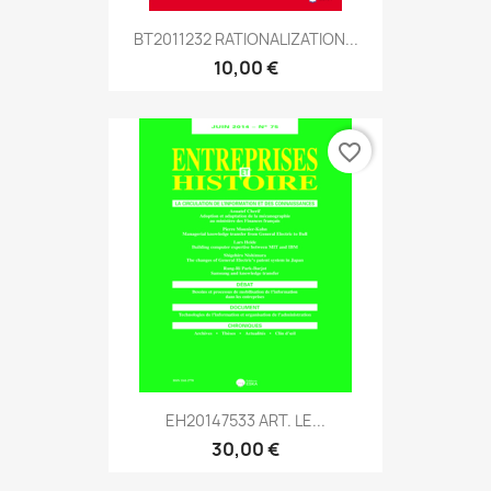
BT2011232 RATIONALIZATION...
10,00 €
favorite_border
EH20147533 ART. LE...
30,00 €