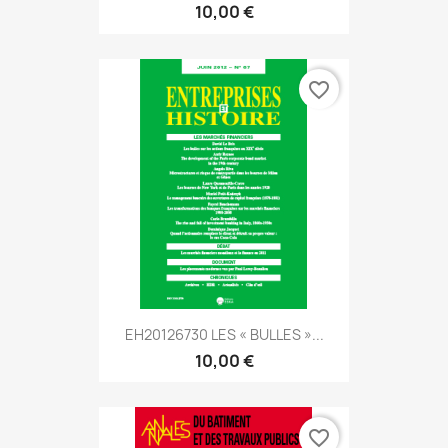
10,00 €
favorite_border
EH20126730 LES « BULLES »...
10,00 €
favorite_border