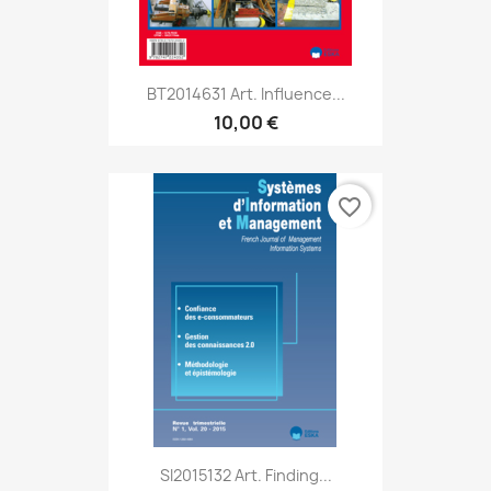
BT2014631 Art. Influence...
10,00 €
favorite_border
SI2015132 Art. Finding...