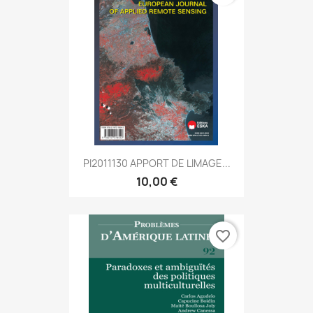
PI2011130 APPORT DE LIMAGE...
10,00 €
favorite_border